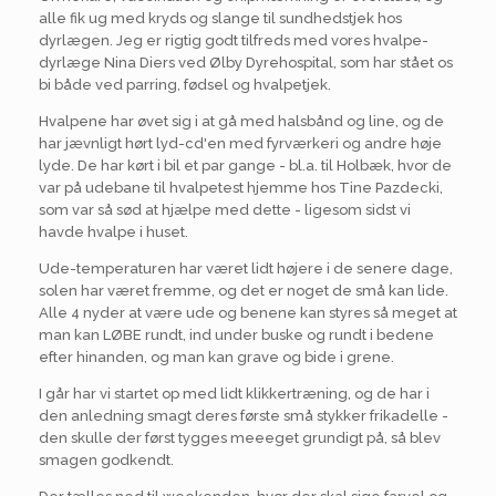
alle fik ug med kryds og slange til sundhedstjek hos
dyrlægen. Jeg er rigtig godt tilfreds med vores hvalpe-
dyrlæge Nina Diers ved Ølby Dyrehospital, som har stået os
bi både ved parring, fødsel og hvalpetjek.
Hvalpene har øvet sig i at gå med halsbånd og line, og de
har jævnligt hørt lyd-cd'en med fyrværkeri og andre høje
lyde. De har kørt i bil et par gange - bl.a. til Holbæk, hvor de
var på udebane til hvalpetest hjemme hos Tine Pazdecki,
som var så sød at hjælpe med dette - ligesom sidst vi
havde hvalpe i huset.
Ude-temperaturen har været lidt højere i de senere dage,
solen har været fremme, og det er noget de små kan lide.
Alle 4 nyder at være ude og benene kan styres så meget at
man kan LØBE rundt, ind under buske og rundt i bedene
efter hinanden, og man kan grave og bide i grene.
I går har vi startet op med lidt klikkertræning, og de har i
den anledning smagt deres første små stykker frikadelle -
den skulle der først tygges meeeget grundigt på, så blev
smagen godkendt.