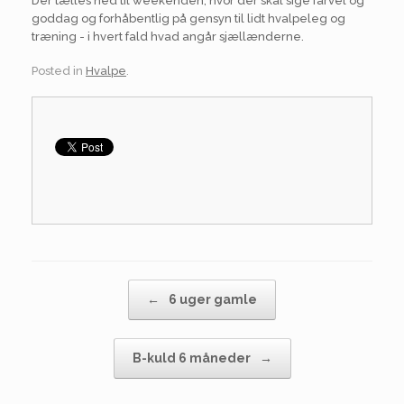
Der tælles ned til weekenden, hvor der skal sige farvel og
goddag og forhåbentlig på gensyn til lidt hvalpeleg og
træning - i hvert fald hvad angår sjællænderne.
Posted in
Hvalpe
.
Post navigation
←
6 uger gamle
B-kuld 6 måneder
→