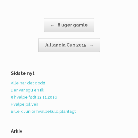
Post navigation
←
8 uger gamle
Jutlandia Cup 2015
→
Sidste nyt
Alle har det godt!
Der var sgu en til!
5 hvalpe født 12.11.2016
Hvalpe på vej!
Bille x Junior hvalpekuld planlagt
Arkiv