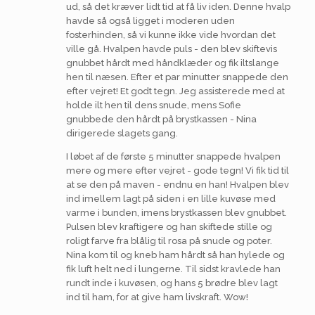
ud, så det kræver lidt tid at få liv iden. Denne hvalp
havde så også ligget i moderen uden
fosterhinden, så vi kunne ikke vide hvordan det
ville gå. Hvalpen havde puls - den blev skiftevis
gnubbet hårdt med håndklæder og fik iltslange
hen til næsen. Efter et par minutter snappede den
efter vejret! Et godt tegn. Jeg assisterede med at
holde ilt hen til dens snude, mens Sofie
gnubbede den hårdt på brystkassen - Nina
dirigerede slagets gang.
I løbet af de første 5 minutter snappede hvalpen
mere og mere efter vejret - gode tegn! Vi fik tid til
at se den på maven - endnu en han! Hvalpen blev
ind imellem lagt på siden i en lille kuvøse med
varme i bunden, imens brystkassen blev gnubbet.
Pulsen blev kraftigere og han skiftede stille og
roligt farve fra blålig til rosa på snude og poter.
Nina kom til og kneb ham hårdt så han hylede og
fik luft helt ned i lungerne. Til sidst kravlede han
rundt inde i kuvøsen, og hans 5 brødre blev lagt
ind til ham, for at give ham livskraft. Wow!