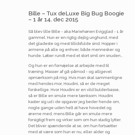
Bille – Tux deLuxe Big Bug Boogie
– 1 år 14. dec 2015
Så blev lille Bille - aka Mariehønen Evigglad - 1 år
gammel. Hun er en rigtig dejlig unghund, med
det gladeste og mest tillidsfulde sind. Hopper i
armene på alle og enhver, både mennesker og
hunde. Løber rundt med et stort smil om snuden...
Og hun er en fornøjelse at arbejde med til
træning. Masser af gå-påmod - og alligevel
opmærksom på mig. Hvis man skal sammenligne
med hendes mor, Houdini, så er de meget
forskellige. Hvor Houdini er en vild bulderbasse,
så er Bille en smule mere tænksom. Houdini
kaster sig ud i de opgaver jeg beder hende om,
nogle gange uden helt at have hovedet og
ørerne med, mens Bille går en smule mere
forsigtigt frem og virker som om hun stadig lytter.
Det bliver spændende at se, om hun fortsætter
med at være som hun er nu, eller alder og