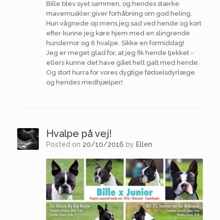
Bille blev syet sammen, og hendes stærke
mavemuskler giver forhåbning om god heling.
Hun vågnede op mens jeg sad ved hende og kort
efter kunne jeg køre hjem med en slingrende
hundemor og 6 hvalpe. Sikke en formiddag!
Jeg er meget glad for, at jeg fik hende tjekket -
ellers kunne det have gået helt galt med hende.
Og stort hurra for vores dygtige fødselsdyrlæge
og hendes medhjælper!
Hvalpe på vej!
Posted on
20/10/2016
by
Ellen