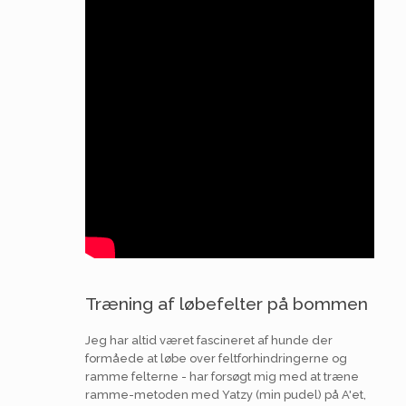
Træning af løbefelter på bommen
Jeg har altid været fascineret af hunde der
formåede at løbe over feltforhindringerne og
ramme felterne - har forsøgt mig med at træne
ramme-metoden med Yatzy (min pudel) på A'et,