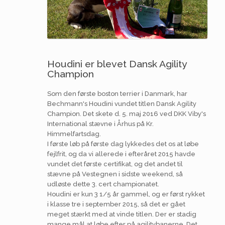
Houdini er blevet Dansk Agility
Champion
Som den første boston terrier i Danmark, har
Bechmann's Houdini vundet titlen Dansk Agility
Champion. Det skete d. 5. maj 2016 ved DKK Viby's
International stævne i Århus på Kr.
Himmelfartsdag.
I første løb på første dag lykkedes det os at løbe
fejlfrit, og da vi allerede i efteråret 2015 havde
vundet det første certifikat, og det andet til
stævne på Vestegnen i sidste weekend, så
udløste dette 3. cert championatet.
Houdini er kun 3 1/5 år gammel, og er først rykket
i klasse tre i september 2015, så det er gået
meget stærkt med at vinde titlen. Der er stadig
mange mål at løbe efter på agilitybanerne. Det