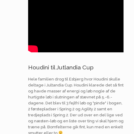
Houdini til Jutlandia Cup
Hele familien drog til Esbjerg hvor Houdini skulle
deltage i Jultandia Cup. Houdini klarede det så fint
og havde masser af energi og løb nogle af de
hurtigste løb i slutningen af stævnet på 5.-6.-
dagene. Det blev til 3 fejlfri løb og "pinde" i bogen,
2 førstepladser i Spring 2 og Agility 2 samt en
tredjeplads i Spring 2. Der ud over en del lige ved
og næsten-løb og en liste over ting vi skal hjem og
træne på. Bomfelterne gik fint, kun med en enkelt
smutter eller to