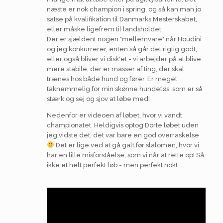
næste er nok champion i spring, og så kan man jo
satse på kvalifikation til Danmarks Mesterskabet,
eller måske ligefrem til landsholdet.
Der er sjældent nogen "mellemvare" når Houdini
og jeg konkurrerer, enten så går det rigtig godt,
eller også bliver vi disk'et - vi arbejder på at blive
mere stabile, der er masser af ting, der skal
trænes hos både hund og fører. Er meget
taknemmelig for min skønne hundetøs, som er så
stærk og sej og sjov at løbe med!
Nedenfor er videoen af løbet, hvor vi vandt
championatet. Heldigvis optog Dorte løbet uden
jeg vidste det, det var bare en god overraskelse
Det er lige ved at gå galt før slalomen, hvor vi
har en lille misforståelse, som vi når at rette op! Så
ikke et helt perfekt løb - men perfekt nok!