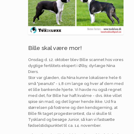
Bille skal være mor!
Onsdag d. 12. oktober blev Bille scannet hos vores
dygtige fertilitets ekspert i Ølby, dyrlæge Nina
Diers.
Stor var glæden, da Nina kunne lokalisere hele 6
små "peanuts" - 1,8 cm lange og hver af dem med
et lille bankende hjerte. Vi havde nu også regnet
med det, for Bille har haft kvalme - dvs. ikke villet
spise sin mad, og det ligner hende ikke. Ud fra
størrelsen på fostrene og den kendsgerning, at
Bille fik taget progesterontest, da vi skulle til
Tyskland og besøge Junior, så kan vi fastsætte
fødselstidspunktet til ca. 14. november.