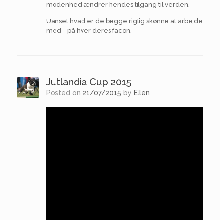
modenhed ændrer hendes tilgang til verden.
Uanset hvad er de begge rigtig skønne at arbejde
med - på hver deres facon.
Jutlandia Cup 2015
Posted on
21/07/2015
by
Ellen