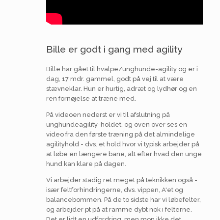
Bille er godt i gang med agility
Bille har gået til hvalpe/unghunde-agility og er i
dag, 17 mdr. gammel, godt på vej til at være
stævneklar. Hun er hurtig, adræt og lydhør og en
ren fornøjelse at træne med.
På videoen nederst er vi til afslutning på
unghundeagility-holdet, og oven over ses en
video fra den første træning på det almindelige
agilityhold - dvs. et hold hvor vi typisk arbejder på
at løbe en længere bane, alt efter hvad den unge
hund kan klare på dagen.
Vi arbejder stadig ret meget på teknikken også -
især feltforhindringerne, dvs. vippen, A'et og
balancebommen. På de to sidste har vi løbefelter,
og arbejder pt på at ramme dybt nok i felterne.
Det er lidt en udfordring, men mon ikke det