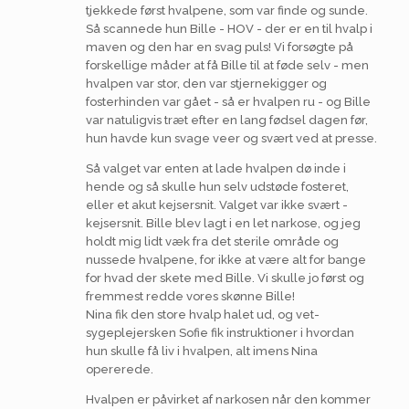
tjekkede først hvalpene, som var finde og sunde.
Så scannede hun Bille - HOV - der er en til hvalp i
maven og den har en svag puls! Vi forsøgte på
forskellige måder at få Bille til at føde selv - men
hvalpen var stor, den var stjernekigger og
fosterhinden var gået - så er hvalpen ru - og Bille
var natuligvis træt efter en lang fødsel dagen før,
hun havde kun svage veer og svært ved at presse.
Så valget var enten at lade hvalpen dø inde i
hende og så skulle hun selv udstøde fosteret,
eller et akut kejsersnit. Valget var ikke svært -
kejsersnit. Bille blev lagt i en let narkose, og jeg
holdt mig lidt væk fra det sterile område og
nussede hvalpene, for ikke at være alt for bange
for hvad der skete med Bille. Vi skulle jo først og
fremmest redde vores skønne Bille!
Nina fik den store hvalp halet ud, og vet-
sygeplejersken Sofie fik instruktioner i hvordan
hun skulle få liv i hvalpen, alt imens Nina
opererede.
Hvalpen er påvirket af narkosen når den kommer