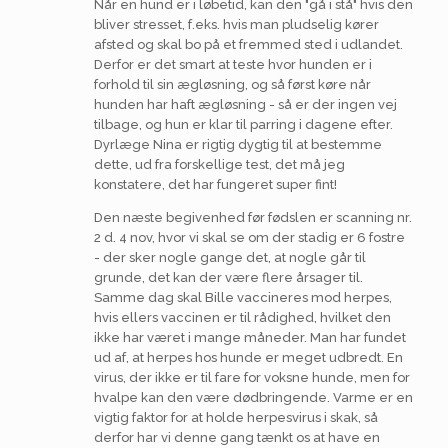
Når en hund er i løbetid, kan den "gå i stå" hvis den
bliver stresset, f.eks. hvis man pludselig kører
afsted og skal bo på et fremmed sted i udlandet.
Derfor er det smart at teste hvor hunden er i
forhold til sin ægløsning, og så først køre når
hunden har haft ægløsning - så er der ingen vej
tilbage, og hun er klar til parring i dagene efter.
Dyrlæge Nina er rigtig dygtig til at bestemme
dette, ud fra forskellige test, det må jeg
konstatere, det har fungeret super fint!
Den næste begivenhed før fødslen er scanning nr.
2 d. 4 nov, hvor vi skal se om der stadig er 6 fostre
- der sker nogle gange det, at nogle går til
grunde, det kan der være flere årsager til.
Samme dag skal Bille vaccineres mod herpes,
hvis ellers vaccinen er til rådighed, hvilket den
ikke har været i mange måneder. Man har fundet
ud af, at herpes hos hunde er meget udbredt. En
virus, der ikke er til fare for voksne hunde, men for
hvalpe kan den være dødbringende. Varme er en
vigtig faktor for at holde herpesvirus i skak, så
derfor har vi denne gang tænkt os at have en