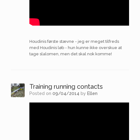
Houdinis første stævne - jeg er meget tilfreds
med Houdinis løb - hun kunne ikke overskue at
tage slalomen, men det skal nok komme!
Training running contacts
Posted on
09/04/2014
by
Ellen