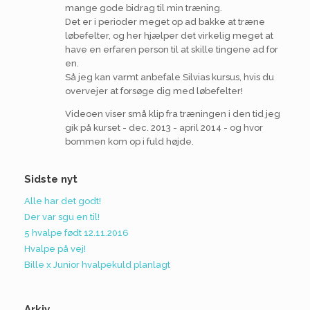
mange gode bidrag til min træning.
Det er i perioder meget op ad bakke at træne
løbefelter, og her hjælper det virkelig meget at
have en erfaren person til at skille tingene ad for
en.
Så jeg kan varmt anbefale Silvias kursus, hvis du
overvejer at forsøge dig med løbefelter!
Videoen viser små klip fra træningen i den tid jeg
gik på kurset - dec. 2013 - april 2014 - og hvor
bommen kom op i fuld højde.
Sidste nyt
Alle har det godt!
Der var sgu en til!
5 hvalpe født 12.11.2016
Hvalpe på vej!
Bille x Junior hvalpekuld planlagt
Arkiv