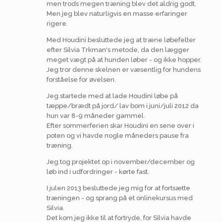
men trods megen træning blev det aldrig godt.
Men jeg blev naturligvis en masse erfaringer
rigere.
Med Houdini besluttede jeg at træne løbefelter
efter Silvia Trkman's metode, da den lægger
meget vægt på at hunden løber - og ikke hopper.
Jeg tror denne skelnen er væsentlig for hundens
forståelse for øvelsen.
Jeg startede med at lade Houdini løbe på
tæppe/brædt på jord/ lav bom i juni/juli 2012 da
hun var 8-9 måneder gammel.
Efter sommerferien skar Houdini en sene over i
poten og vi havde nogle måneders pause fra
træning.
Jeg tog projektet op i november/december og
løb ind i udfordringer - kørte fast.
I julen 2013 besluttede jeg mig for at fortsætte
træningen - og sprang på et onlinekursus med
Silvia.
Det kom jeg ikke til at fortryde, for Silvia havde