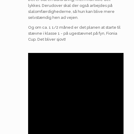
lykkes. Derudover skal der også arbejdes på
slalomfærdighederne, så hun kan blive mere
selvstændig hen ad vejen.
Og om ca. 1 1/2 måned er det planen at starte til
stævne i klasse 1 - på ugestævnet på fyn, Fionia
Cup. Det bliver sjovt!