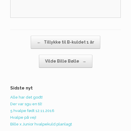
Post navigation
←
Tillykke til B-kuldet 1 år
Vilde Bille Bølle
→
Sidste nyt
Alle har det godt!
Der var sgu en til!
5 hvalpe født 12.11.2016
Hvalpe på vej!
Bille x Junior hvalpekuld planlagt