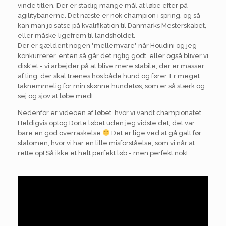
vinde titlen. Der er stadig mange mål at løbe efter på
agilitybanerne. Det næste er nok champion i spring, og så
kan man jo satse på kvalifikation til Danmarks Mesterskabet,
eller måske ligefrem til landsholdet.
Der er sjældent nogen "mellemvare" når Houdini og jeg
konkurrerer, enten så går det rigtig godt, eller også bliver vi
disk'et - vi arbejder på at blive mere stabile, der er masser
af ting, der skal trænes hos både hund og fører. Er meget
taknemmelig for min skønne hundetøs, som er så stærk og
sej og sjov at løbe med!
Nedenfor er videoen af løbet, hvor vi vandt championatet.
Heldigvis optog Dorte løbet uden jeg vidste det, det var
bare en god overraskelse
Det er lige ved at gå galt før
slalomen, hvor vi har en lille misforståelse, som vi når at
rette op! Så ikke et helt perfekt løb - men perfekt nok!