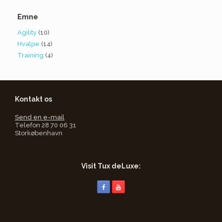
Emne
Agility
(10)
Hvalpe
(14)
Training
(4)
Kontakt os
Send en e-mail
Telefon 28 70 06 31
Storkøbenhavn
Visit Tux deLuxe: