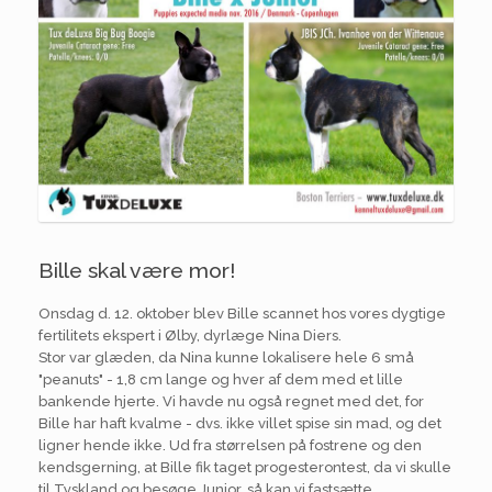
Bille skal være mor!
Onsdag d. 12. oktober blev Bille scannet hos vores dygtige
fertilitets ekspert i Ølby, dyrlæge Nina Diers.
Stor var glæden, da Nina kunne lokalisere hele 6 små
"peanuts" - 1,8 cm lange og hver af dem med et lille
bankende hjerte. Vi havde nu også regnet med det, for
Bille har haft kvalme - dvs. ikke villet spise sin mad, og det
ligner hende ikke. Ud fra størrelsen på fostrene og den
kendsgerning, at Bille fik taget progesterontest, da vi skulle
til Tyskland og besøge Junior, så kan vi fastsætte