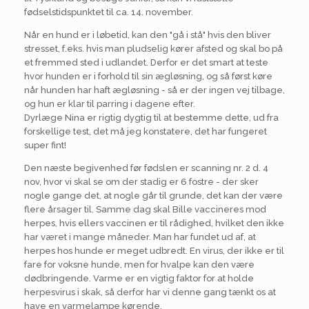
fødselstidspunktet til ca. 14. november.
Når en hund er i løbetid, kan den "gå i stå" hvis den bliver
stresset, f.eks. hvis man pludselig kører afsted og skal bo på
et fremmed sted i udlandet. Derfor er det smart at teste
hvor hunden er i forhold til sin ægløsning, og så først køre
når hunden har haft ægløsning - så er der ingen vej tilbage,
og hun er klar til parring i dagene efter.
Dyrlæge Nina er rigtig dygtig til at bestemme dette, ud fra
forskellige test, det må jeg konstatere, det har fungeret
super fint!
Den næste begivenhed før fødslen er scanning nr. 2 d. 4
nov, hvor vi skal se om der stadig er 6 fostre - der sker
nogle gange det, at nogle går til grunde, det kan der være
flere årsager til. Samme dag skal Bille vaccineres mod
herpes, hvis ellers vaccinen er til rådighed, hvilket den ikke
har været i mange måneder. Man har fundet ud af, at
herpes hos hunde er meget udbredt. En virus, der ikke er til
fare for voksne hunde, men for hvalpe kan den være
dødbringende. Varme er en vigtig faktor for at holde
herpesvirus i skak, så derfor har vi denne gang tænkt os at
have en varmelampe kørende.