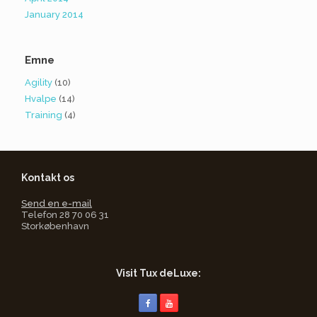
January 2014
Emne
Agility
(10)
Hvalpe
(14)
Training
(4)
Kontakt os
Send en e-mail
Telefon 28 70 06 31
Storkøbenhavn
Visit Tux deLuxe: