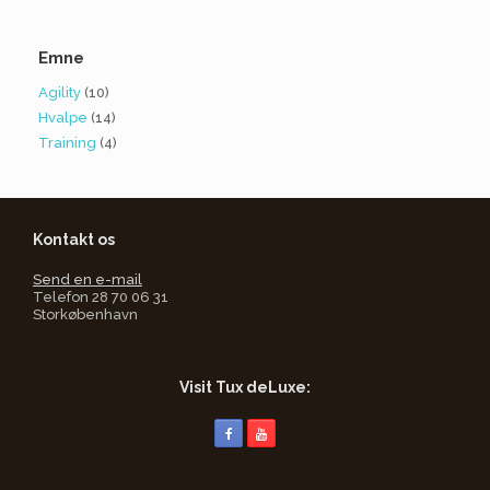
Emne
Agility
(10)
Hvalpe
(14)
Training
(4)
Kontakt os
Send en e-mail
Telefon 28 70 06 31
Storkøbenhavn
Visit Tux deLuxe: