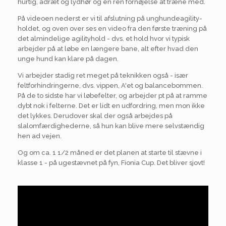
hurtig, adræt og lydhør og en ren fornøjelse at træne med.
På videoen nederst er vi til afslutning på unghundeagility-
holdet, og oven over ses en video fra den første træning på
det almindelige agilityhold - dvs. et hold hvor vi typisk
arbejder på at løbe en længere bane, alt efter hvad den
unge hund kan klare på dagen.
Vi arbejder stadig ret meget på teknikken også - især
feltforhindringerne, dvs. vippen, A'et og balancebommen.
På de to sidste har vi løbefelter, og arbejder pt på at ramme
dybt nok i felterne. Det er lidt en udfordring, men mon ikke
det lykkes. Derudover skal der også arbejdes på
slalomfærdighederne, så hun kan blive mere selvstændig
hen ad vejen.
Og om ca. 1 1/2 måned er det planen at starte til stævne i
klasse 1 - på ugestævnet på fyn, Fionia Cup. Det bliver sjovt!