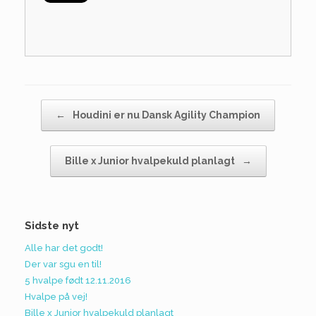
Post navigation
←
Houdini er nu Dansk Agility Champion
Bille x Junior hvalpekuld planlagt
→
Sidste nyt
Alle har det godt!
Der var sgu en til!
5 hvalpe født 12.11.2016
Hvalpe på vej!
Bille x Junior hvalpekuld planlagt