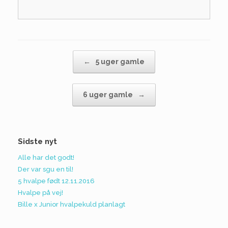
Post navigation
←
5 uger gamle
6 uger gamle
→
Sidste nyt
Alle har det godt!
Der var sgu en til!
5 hvalpe født 12.11.2016
Hvalpe på vej!
Bille x Junior hvalpekuld planlagt