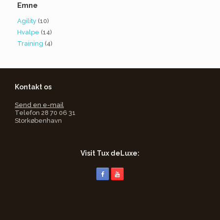
Emne
Agility
(10)
Hvalpe
(14)
Training
(4)
Kontakt os
Send en e-mail
Telefon 28 70 06 31
Storkøbenhavn
Visit Tux deLuxe: